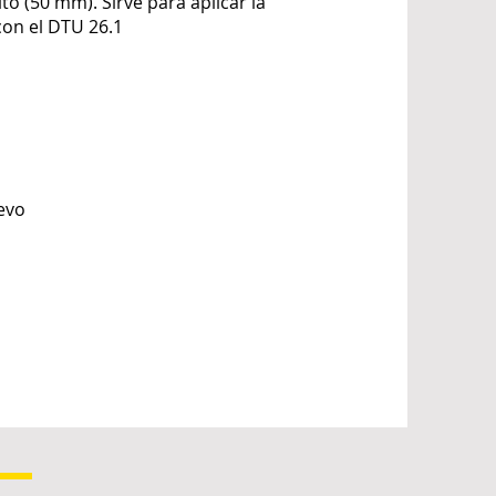
to (50 mm). Sirve para aplicar la
con el DTU 26.1
evo